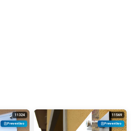
11324
11569
Preventivo
Preventivo