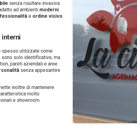
bile
senza risultare invasiva.
adatto ad ambienti
moderni
fessionalità
e
ordine
visivo
.
 interni
o spesso utilizzate come
 sono solo identificative, ma
tion, pareti aziendali e aree
sonalità
senza appesantire
ette inoltre di mantenere
caratteristica molto
ssionali e showroom.