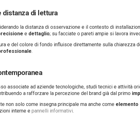
 distanza di lettura
erando la distanza di osservazione e il contesto di installazione
precisione
e
dettaglio
; su facciate o pareti ampie si lavora inv
tura e del colore di fondo influisce direttamente sulla chiarezza
professionale
.
contemporanea
o associate ad aziende tecnologiche, studi tecnici e attività ori
ntribuendo a rafforzare la percezione del brand già dal primo
imp
ate non solo come insegna principale ma anche come
elemento
zioni interne e
pannelli informativi
.