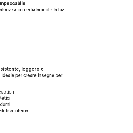
impeccabile
.
valorizza immediatamente la tua
sistente, leggero e
, ideale per creare insegne per:
eception
etici
oderni
letica interna