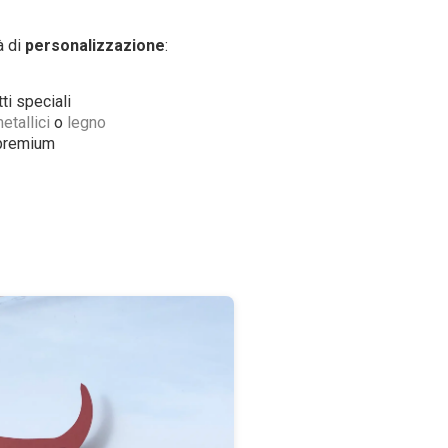
à di
personalizzazione
:
ti speciali
etallici
o
legno
e premium