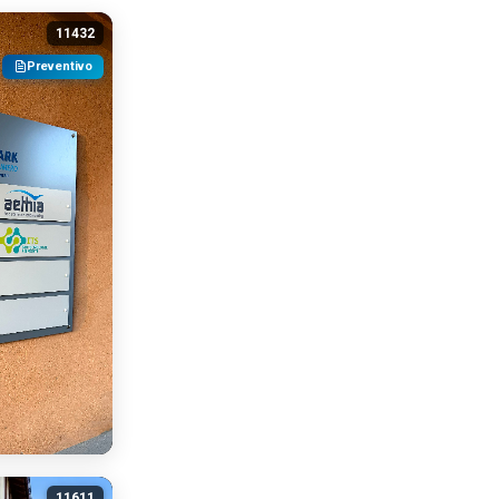
11432
Preventivo
11611