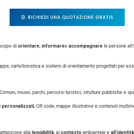
RICHIEDI UNA QUOTAZIONE GRATIS
scopo di
orientare
,
informare
e
accompagnare
le persone all’
appe, cartellonistica e sistemi di orientamento progettati per es
omuni, musei, parchi, percorsi turistici, strutture pubbliche e spaz
i
personalizzati
, QR code, mappe illustrative e contenuti multim
attenzione alla
leggibilità
, al
contesto
ambientale e
all’identità