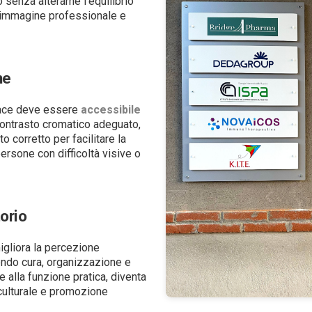
 senza alterarne l’equilibrio
immagine professionale e
ne
cace deve essere
accessibile
 contrasto cromatico adeguato,
o corretto per facilitare la
ersone con difficoltà visive o
torio
igliora la percezione
ndo cura, organizzazione e
re alla funzione pratica, diventa
culturale e promozione