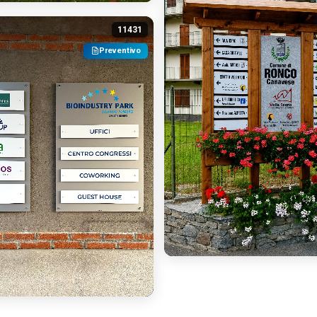
11431
Preventivo