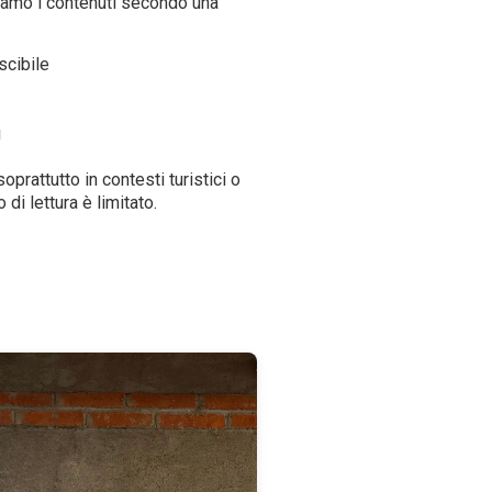
iamo i contenuti secondo una
scibile
i
prattutto in contesti turistici o
 di lettura è limitato.