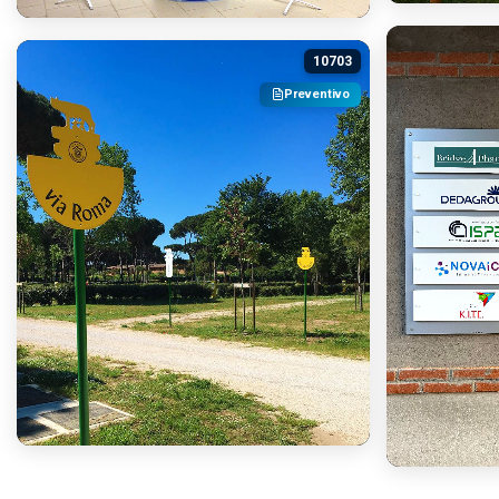
10703
Preventivo