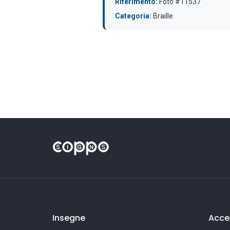
Riferimento:
Foto #11537
Categoria:
Braille
Insegne
Acces