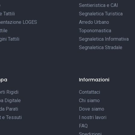
e
Sentieristica e CAI
Tattili
Segnaletica Turistica
entazione LOGES
Arredo Urbano
tile
Toponomastica
ni Tattili
Segnaletica Informativa
Segnaletica Stradale
mpa
Informazioni
ti Rigidi
Contattaci
a Digitale
Chi siamo
da Parati
Dove siamo
t e Tessuti
I nostri lavori
FAQ
Spedizioni