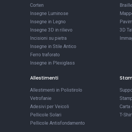
Corten
Braill
Insegne Luminose
Mappe 
Insegne in Legno
Pavim
Insegne 3D in rilievo
3D Tat
Incisioni su pietra
Immagi
Insegne in Stile Antico
Ferro traforato
Insegne in Plexiglass
Allestimenti
Sta
Allestimenti in Polistirolo
Suppor
Vetrofanie
Stamp
Adesivi per Veicoli
Carta 
Pellicole Solari
T-Shir
Pellicole Antisfondamento