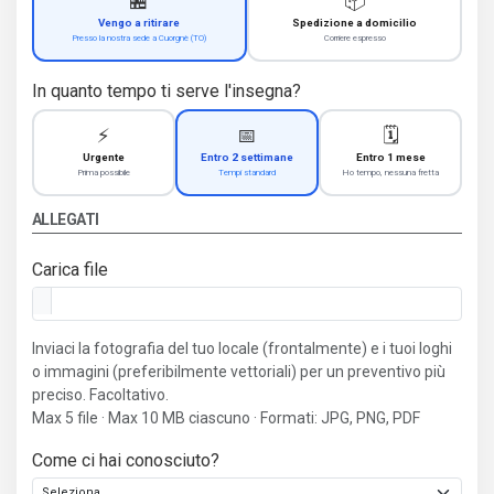
🏪
📦
Vengo a ritirare
Spedizione a domicilio
Presso la nostra sede a Cuorgnè (TO)
Corriere espresso
In quanto tempo ti serve l'insegna?
⚡
📅
🗓️
Urgente
Entro 2 settimane
Entro 1 mese
Prima possibile
Tempi standard
Ho tempo, nessuna fretta
ALLEGATI
Carica file
Inviaci la fotografia del tuo locale (frontalmente) e i tuoi loghi
o immagini (preferibilmente vettoriali) per un preventivo più
preciso. Facoltativo.
Max 5 file · Max 10 MB ciascuno · Formati: JPG, PNG, PDF
Come ci hai conosciuto?