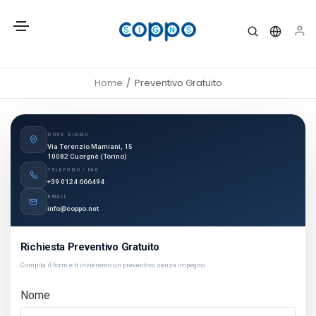
Home
Preventivo Gratuito
DOVE SIAMO
Via Terenzio Mamiani, 15
10082 Cuorgnè (Torino)
TELEFONO / FAX
+39 0124 666494
EMAIL
info@coppo.net
Richiesta Preventivo Gratuito
Compila il form e ti invieremo un preventivo senza impegno.
Nome