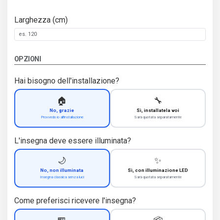
Larghezza (cm)
OPZIONI
Hai bisogno dell'installazione?
🏠
🔧
No, grazie
Sì, installatela voi
Provvedo io all'installazione
Sarà quotata separatamente
L'insegna deve essere illuminata?
🌙
✨
No, non illuminata
Sì, con illuminazione LED
Insegna classica senza luci
Sarà quotata separatamente
Come preferisci ricevere l'insegna?