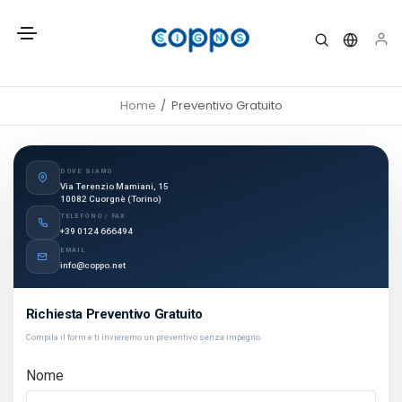
Home
Preventivo Gratuito
DOVE SIAMO
Via Terenzio Mamiani, 15
10082 Cuorgnè (Torino)
TELEFONO / FAX
+39 0124 666494
EMAIL
info@coppo.net
Richiesta Preventivo Gratuito
Compila il form e ti invieremo un preventivo senza impegno.
Nome