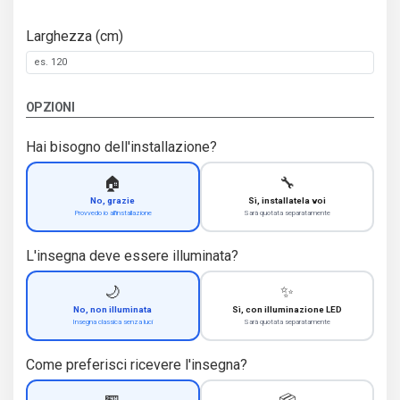
Larghezza (cm)
OPZIONI
Hai bisogno dell'installazione?
🏠
🔧
No, grazie
Sì, installatela voi
Provvedo io all'installazione
Sarà quotata separatamente
L'insegna deve essere illuminata?
🌙
✨
No, non illuminata
Sì, con illuminazione LED
Insegna classica senza luci
Sarà quotata separatamente
Come preferisci ricevere l'insegna?