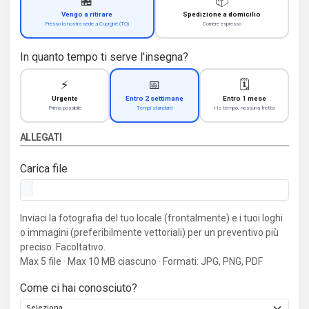
🏪
📦
Vengo a ritirare
Spedizione a domicilio
Presso la nostra sede a Cuorgnè (TO)
Corriere espresso
In quanto tempo ti serve l'insegna?
⚡
📅
🗓️
Urgente
Entro 2 settimane
Entro 1 mese
Prima possibile
Tempi standard
Ho tempo, nessuna fretta
ALLEGATI
Carica file
Inviaci la fotografia del tuo locale (frontalmente) e i tuoi loghi
o immagini (preferibilmente vettoriali) per un preventivo più
preciso. Facoltativo.
Max 5 file · Max 10 MB ciascuno · Formati: JPG, PNG, PDF
Come ci hai conosciuto?