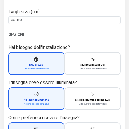
Larghezza (cm)
OPZIONI
Hai bisogno dell'installazione?
🏠
🔧
No, grazie
Sì, installatela voi
Provvedo io all'installazione
Sarà quotata separatamente
L'insegna deve essere illuminata?
🌙
✨
No, non illuminata
Sì, con illuminazione LED
Insegna classica senza luci
Sarà quotata separatamente
Come preferisci ricevere l'insegna?