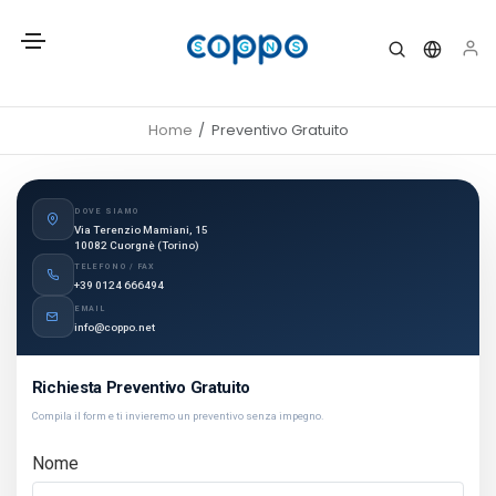
Home
Preventivo Gratuito
DOVE SIAMO
Via Terenzio Mamiani, 15
10082 Cuorgnè (Torino)
TELEFONO / FAX
+39 0124 666494
EMAIL
info@coppo.net
Richiesta Preventivo Gratuito
Compila il form e ti invieremo un preventivo senza impegno.
Nome