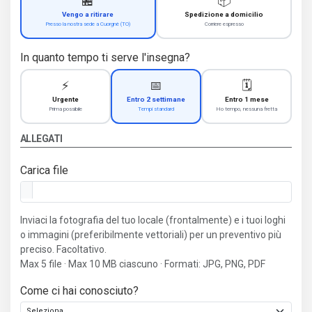
🏪
📦
Vengo a ritirare
Spedizione a domicilio
Presso la nostra sede a Cuorgnè (TO)
Corriere espresso
In quanto tempo ti serve l'insegna?
⚡
📅
🗓️
Urgente
Entro 2 settimane
Entro 1 mese
Prima possibile
Tempi standard
Ho tempo, nessuna fretta
ALLEGATI
Carica file
Inviaci la fotografia del tuo locale (frontalmente) e i tuoi loghi
o immagini (preferibilmente vettoriali) per un preventivo più
preciso. Facoltativo.
Max 5 file · Max 10 MB ciascuno · Formati: JPG, PNG, PDF
Come ci hai conosciuto?