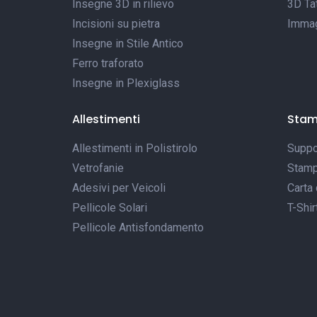
Insegne 3D in rilievo
3D Tat
Incisioni su pietra
Immagi
Insegne in Stile Antico
Ferro traforato
Insegne in Plexiglass
Allestimenti
Sta
Allestimenti in Polistirolo
Suppor
Vetrofanie
Stamp
Adesivi per Veicoli
Carta 
Pellicole Solari
T-Shir
Pellicole Antisfondamento