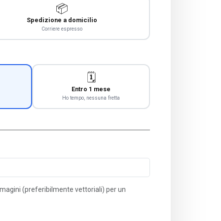
📦
Spedizione a domicilio
Corriere espresso
🗓️
Entro 1 mese
Ho tempo, nessuna fretta
immagini (preferibilmente vettoriali) per un