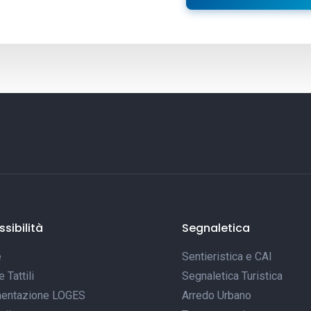
sibilità
Segnaletica
e
Sentieristica e CAI
Tattili
Segnaletica Turistica
entazione LOGES
Arredo Urbano