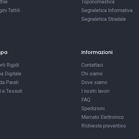
tile
Toponomastica
ni Tattili
Segnaletica Informativa
Segnaletica Stradale
mpa
Informazioni
ti Rigidi
Contattaci
a Digitale
Chi siamo
da Parati
Dove siamo
t e Tessuti
I nostri lavori
FAQ
Spedizioni
Mercato Elettronico
RIchiesta preventivo