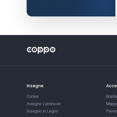
Insegne
Acces
Corten
Braill
Insegne Luminose
Mappe 
Insegne in Legno
Pavim