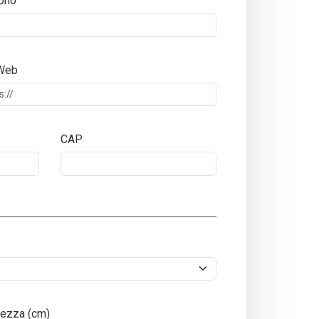
ono
 Web
CAP
ezza (cm)