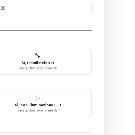
🔧
Sì, installatela voi
Sarà quotata separatamente
✨
Sì, con illuminazione LED
Sarà quotata separatamente