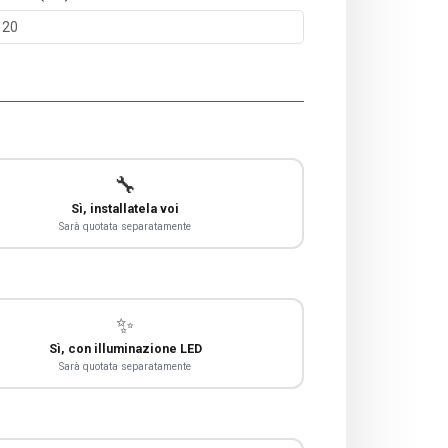
🔧
Sì, installatela voi
Sarà quotata separatamente
✨
Sì, con illuminazione LED
Sarà quotata separatamente