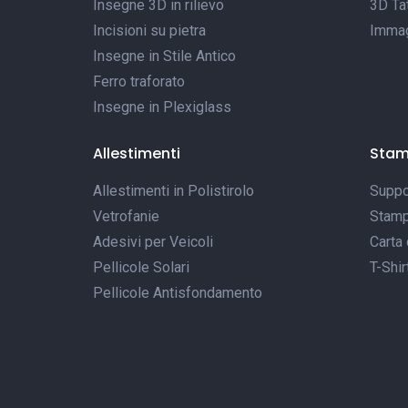
Insegne 3D in rilievo
3D Tat
Incisioni su pietra
Immagi
Insegne in Stile Antico
Ferro traforato
Insegne in Plexiglass
Allestimenti
Sta
Allestimenti in Polistirolo
Suppor
Vetrofanie
Stamp
Adesivi per Veicoli
Carta 
Pellicole Solari
T-Shir
Pellicole Antisfondamento