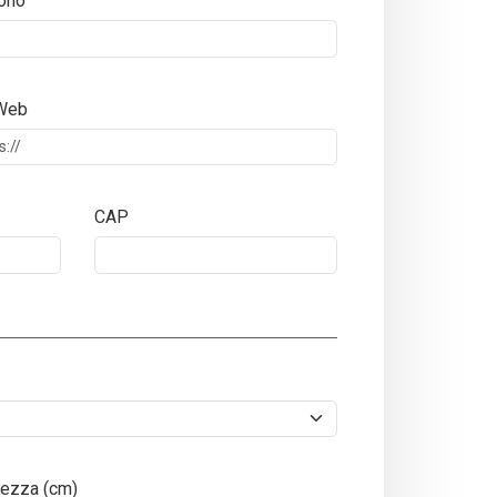
ono
 Web
CAP
ezza (cm)