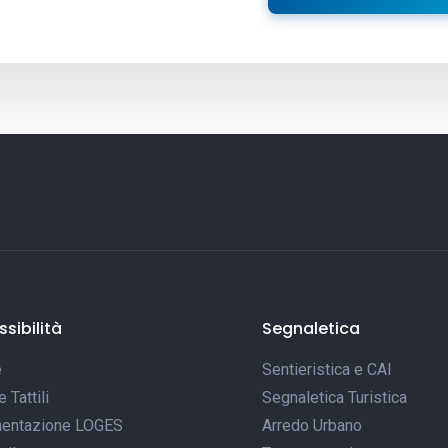
sibilità
Segnaletica
e
Sentieristica e CAI
Tattili
Segnaletica Turistica
entazione LOGES
Arredo Urbano