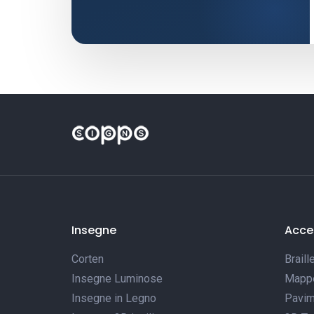
Insegne
Acces
Corten
Braill
Insegne Luminose
Mappe 
Insegne in Legno
Pavim