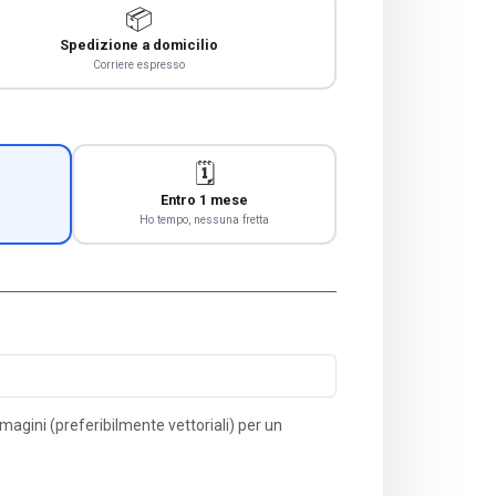
📦
Spedizione a domicilio
Corriere espresso
🗓️
Entro 1 mese
Ho tempo, nessuna fretta
immagini (preferibilmente vettoriali) per un