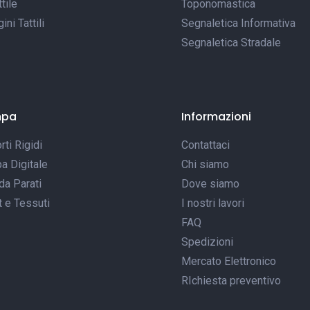
tile
Toponomastica
ni Tattili
Segnaletica Informativa
Segnaletica Stradale
mpa
Informazioni
ti Rigidi
Contattaci
a Digitale
Chi siamo
da Parati
Dove siamo
t e Tessuti
I nostri lavori
FAQ
Spedizioni
Mercato Elettronico
RIchiesta preventivo