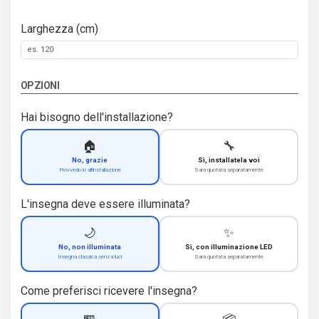
Larghezza (cm)
OPZIONI
Hai bisogno dell'installazione?
🏠
🔧
No, grazie
Sì, installatela voi
Provvedo io all'installazione
Sarà quotata separatamente
L'insegna deve essere illuminata?
🌙
✨
No, non illuminata
Sì, con illuminazione LED
Insegna classica senza luci
Sarà quotata separatamente
Come preferisci ricevere l'insegna?