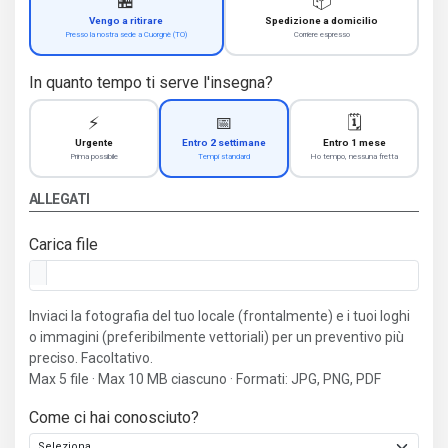
🏪
📦
Vengo a ritirare
Spedizione a domicilio
Presso la nostra sede a Cuorgnè (TO)
Corriere espresso
In quanto tempo ti serve l'insegna?
⚡
📅
🗓️
Urgente
Entro 2 settimane
Entro 1 mese
Prima possibile
Tempi standard
Ho tempo, nessuna fretta
ALLEGATI
Carica file
Inviaci la fotografia del tuo locale (frontalmente) e i tuoi loghi
o immagini (preferibilmente vettoriali) per un preventivo più
preciso. Facoltativo.
Max 5 file · Max 10 MB ciascuno · Formati: JPG, PNG, PDF
Come ci hai conosciuto?