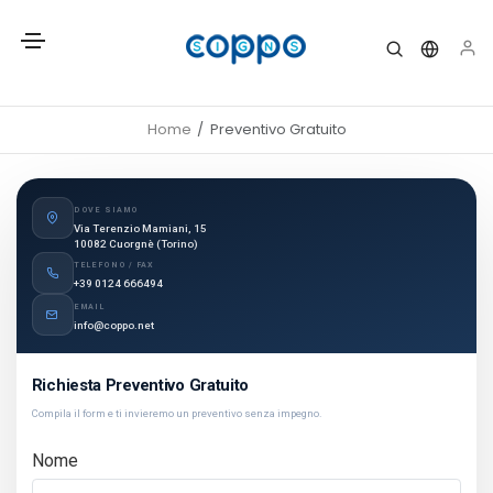
Home
Preventivo Gratuito
DOVE SIAMO
Via Terenzio Mamiani, 15
10082 Cuorgnè (Torino)
TELEFONO / FAX
+39 0124 666494
EMAIL
info@coppo.net
Richiesta Preventivo Gratuito
Compila il form e ti invieremo un preventivo senza impegno.
Nome