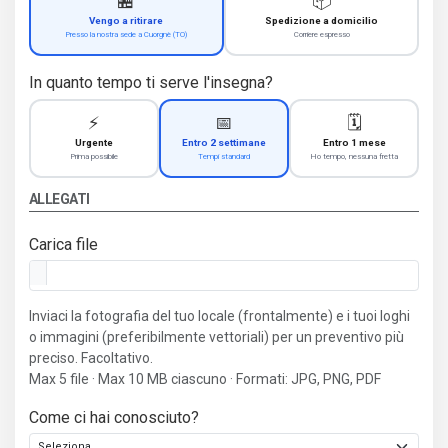
🏪
📦
Vengo a ritirare
Spedizione a domicilio
Presso la nostra sede a Cuorgnè (TO)
Corriere espresso
In quanto tempo ti serve l'insegna?
⚡
📅
🗓️
Urgente
Entro 2 settimane
Entro 1 mese
Prima possibile
Tempi standard
Ho tempo, nessuna fretta
ALLEGATI
Carica file
Inviaci la fotografia del tuo locale (frontalmente) e i tuoi loghi
o immagini (preferibilmente vettoriali) per un preventivo più
preciso. Facoltativo.
Max 5 file · Max 10 MB ciascuno · Formati: JPG, PNG, PDF
Come ci hai conosciuto?