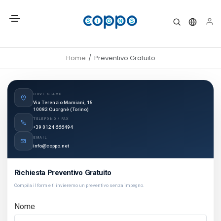
Home
Preventivo Gratuito
DOVE SIAMO
Via Terenzio Mamiani, 15
10082 Cuorgnè (Torino)
TELEFONO / FAX
+39 0124 666494
EMAIL
info@coppo.net
Richiesta Preventivo Gratuito
Compila il form e ti invieremo un preventivo senza impegno.
Nome