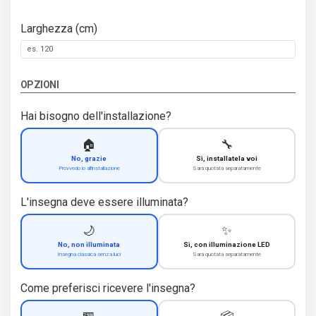
Larghezza (cm)
OPZIONI
Hai bisogno dell'installazione?
🏠
🔧
No, grazie
Sì, installatela voi
Provvedo io all'installazione
Sarà quotata separatamente
L'insegna deve essere illuminata?
🌙
✨
No, non illuminata
Sì, con illuminazione LED
Insegna classica senza luci
Sarà quotata separatamente
Come preferisci ricevere l'insegna?