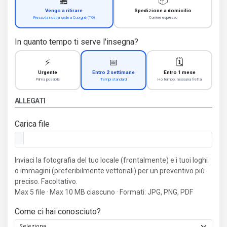
🏪
📦
Vengo a ritirare
Spedizione a domicilio
Presso la nostra sede a Cuorgnè (TO)
Corriere espresso
In quanto tempo ti serve l'insegna?
⚡
📅
🗓️
Urgente
Entro 2 settimane
Entro 1 mese
Prima possibile
Tempi standard
Ho tempo, nessuna fretta
ALLEGATI
Carica file
Inviaci la fotografia del tuo locale (frontalmente) e i tuoi loghi
o immagini (preferibilmente vettoriali) per un preventivo più
preciso. Facoltativo.
Max 5 file · Max 10 MB ciascuno · Formati: JPG, PNG, PDF
Come ci hai conosciuto?