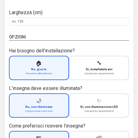
Larghezza (cm)
OPZIONI
Hai bisogno dell'installazione?
🏠
🔧
No, grazie
Sì, installatela voi
Provvedo io all'installazione
Sarà quotata separatamente
L'insegna deve essere illuminata?
🌙
✨
No, non illuminata
Sì, con illuminazione LED
Insegna classica senza luci
Sarà quotata separatamente
Come preferisci ricevere l'insegna?