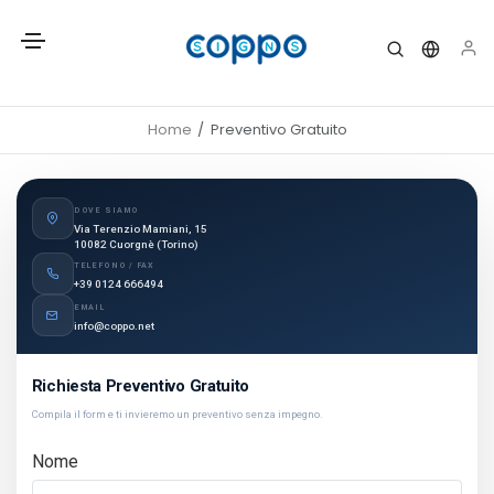
Home
Preventivo Gratuito
DOVE SIAMO
Via Terenzio Mamiani, 15
10082 Cuorgnè (Torino)
TELEFONO / FAX
+39 0124 666494
EMAIL
info@coppo.net
Richiesta Preventivo Gratuito
Compila il form e ti invieremo un preventivo senza impegno.
Nome