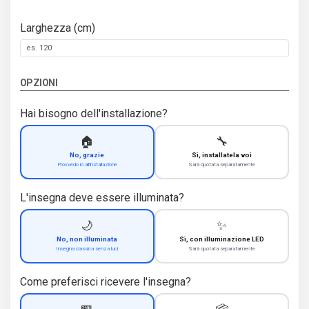
Larghezza (cm)
OPZIONI
Hai bisogno dell'installazione?
🏠
🔧
No, grazie
Sì, installatela voi
Provvedo io all'installazione
Sarà quotata separatamente
L'insegna deve essere illuminata?
🌙
✨
No, non illuminata
Sì, con illuminazione LED
Insegna classica senza luci
Sarà quotata separatamente
Come preferisci ricevere l'insegna?