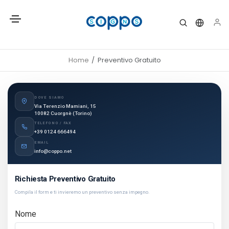
Home
Preventivo Gratuito
DOVE SIAMO
Via Terenzio Mamiani, 15
10082 Cuorgnè (Torino)
TELEFONO / FAX
+39 0124 666494
EMAIL
info@coppo.net
Richiesta Preventivo Gratuito
Compila il form e ti invieremo un preventivo senza impegno.
Nome