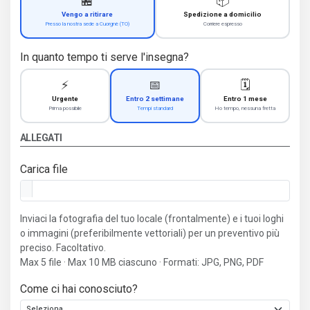
🏪
📦
Vengo a ritirare
Spedizione a domicilio
Presso la nostra sede a Cuorgnè (TO)
Corriere espresso
In quanto tempo ti serve l'insegna?
⚡
📅
🗓️
Urgente
Entro 2 settimane
Entro 1 mese
Prima possibile
Tempi standard
Ho tempo, nessuna fretta
ALLEGATI
Carica file
Inviaci la fotografia del tuo locale (frontalmente) e i tuoi loghi
o immagini (preferibilmente vettoriali) per un preventivo più
preciso. Facoltativo.
Max 5 file · Max 10 MB ciascuno · Formati: JPG, PNG, PDF
Come ci hai conosciuto?