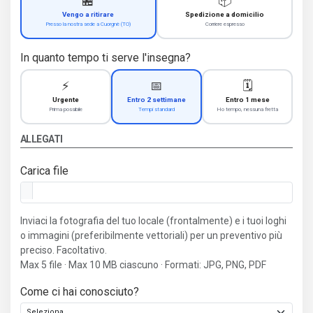
🏪
📦
Vengo a ritirare
Spedizione a domicilio
Presso la nostra sede a Cuorgnè (TO)
Corriere espresso
In quanto tempo ti serve l'insegna?
⚡
📅
🗓️
Urgente
Entro 2 settimane
Entro 1 mese
Prima possibile
Tempi standard
Ho tempo, nessuna fretta
ALLEGATI
Carica file
Inviaci la fotografia del tuo locale (frontalmente) e i tuoi loghi
o immagini (preferibilmente vettoriali) per un preventivo più
preciso. Facoltativo.
Max 5 file · Max 10 MB ciascuno · Formati: JPG, PNG, PDF
Come ci hai conosciuto?