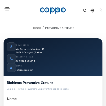
Home
Preventivo Gratuito
DOVE SIAMO
Via Terenzio Mamiani, 15
10082 Cuorgnè (Torino)
TELEFONO / FAX
+39 0124 666494
EMAIL
info@coppo.net
Richiesta Preventivo Gratuito
Compila il form e ti invieremo un preventivo senza impegno.
Nome