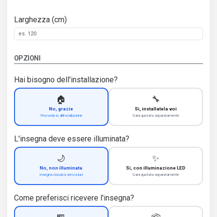
Larghezza (cm)
OPZIONI
Hai bisogno dell'installazione?
🏠
🔧
No, grazie
Sì, installatela voi
Provvedo io all'installazione
Sarà quotata separatamente
L'insegna deve essere illuminata?
🌙
✨
No, non illuminata
Sì, con illuminazione LED
Insegna classica senza luci
Sarà quotata separatamente
Come preferisci ricevere l'insegna?