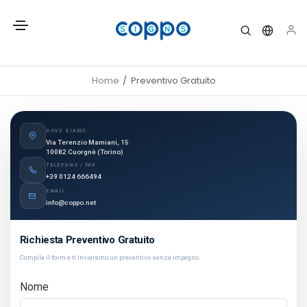
Home
Preventivo Gratuito
DOVE SIAMO
Via Terenzio Mamiani, 15
10082 Cuorgnè (Torino)
TELEFONO / FAX
+39 0124 666494
EMAIL
info@coppo.net
Richiesta Preventivo Gratuito
Compila il form e ti invieremo un preventivo senza impegno.
Nome