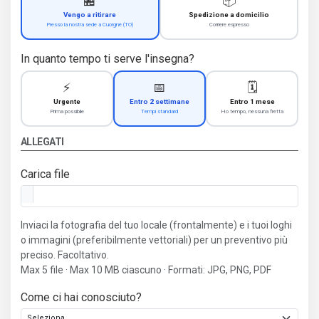
🏪
📦
Vengo a ritirare
Spedizione a domicilio
Presso la nostra sede a Cuorgnè (TO)
Corriere espresso
In quanto tempo ti serve l'insegna?
⚡
📅
🗓️
Urgente
Entro 2 settimane
Entro 1 mese
Prima possibile
Tempi standard
Ho tempo, nessuna fretta
ALLEGATI
Carica file
Inviaci la fotografia del tuo locale (frontalmente) e i tuoi loghi
o immagini (preferibilmente vettoriali) per un preventivo più
preciso. Facoltativo.
Max 5 file · Max 10 MB ciascuno · Formati: JPG, PNG, PDF
Come ci hai conosciuto?