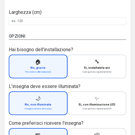
Larghezza (cm)
OPZIONI
Hai bisogno dell'installazione?
🏠
🔧
No, grazie
Sì, installatela voi
Provvedo io all'installazione
Sarà quotata separatamente
L'insegna deve essere illuminata?
🌙
✨
No, non illuminata
Sì, con illuminazione LED
Insegna classica senza luci
Sarà quotata separatamente
Come preferisci ricevere l'insegna?