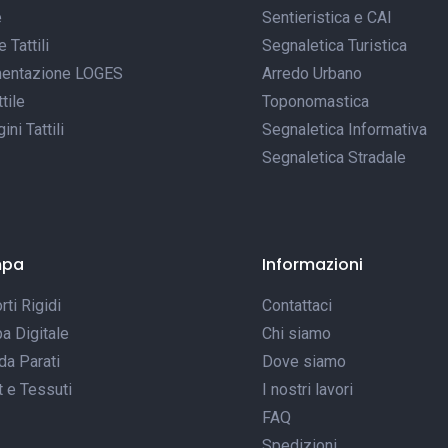
e
Sentieristica e CAI
Tattili
Segnaletica Turistica
entazione LOGES
Arredo Urbano
tile
Toponomastica
ni Tattili
Segnaletica Informativa
Segnaletica Stradale
mpa
Informazioni
ti Rigidi
Contattaci
a Digitale
Chi siamo
da Parati
Dove siamo
t e Tessuti
I nostri lavori
FAQ
Spedizioni