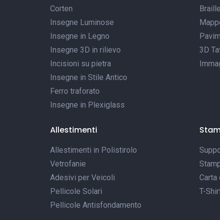
Corten
Braill
Insegne Luminose
Mappe 
Insegne in Legno
Pavim
Insegne 3D in rilievo
3D Tat
Incisioni su pietra
Immagi
Insegne in Stile Antico
Ferro traforato
Insegne in Plexiglass
Allestimenti
Sta
Allestimenti in Polistirolo
Suppor
Vetrofanie
Stamp
Adesivi per Veicoli
Carta 
Pellicole Solari
T-Shir
Pellicole Antisfondamento