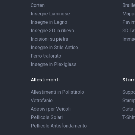
Corten
Braill
Insegne Luminose
Mappe 
Insegne in Legno
Pavim
Insegne 3D in rilievo
3D Tat
Incisioni su pietra
Immagi
Insegne in Stile Antico
Ferro traforato
Insegne in Plexiglass
Allestimenti
Sta
Allestimenti in Polistirolo
Suppor
Vetrofanie
Stamp
Adesivi per Veicoli
Carta 
Pellicole Solari
T-Shir
Pellicole Antisfondamento