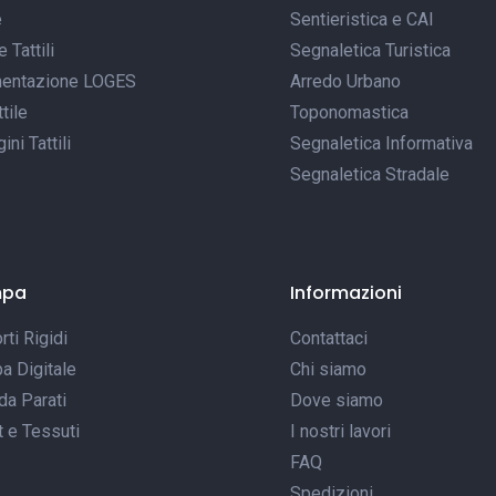
e
Sentieristica e CAI
Tattili
Segnaletica Turistica
entazione LOGES
Arredo Urbano
tile
Toponomastica
ni Tattili
Segnaletica Informativa
Segnaletica Stradale
mpa
Informazioni
ti Rigidi
Contattaci
a Digitale
Chi siamo
da Parati
Dove siamo
t e Tessuti
I nostri lavori
FAQ
Spedizioni