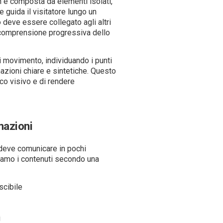
n è composta da elementi isolati,
guida il visitatore lungo un
 deve essere collegato agli altri
e comprensione progressiva dello
i movimento, individuando i punti
mazioni chiare e sintetiche. Questo
co visivo e di rendere
mazioni
deve comunicare in pochi
iamo i contenuti secondo una
scibile
i