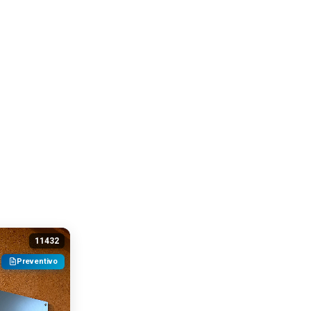
11432
Preventivo