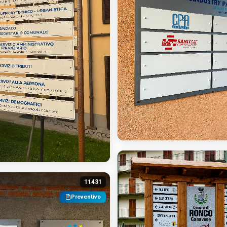
11431
Preventivo