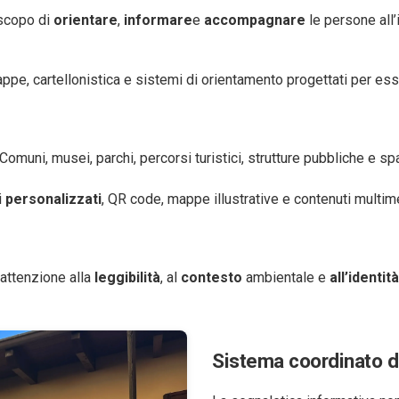
scopo di
orientare
,
informare
e
accompagnare
le persone all’
appe, cartellonistica e sistemi di orientamento progettati per es
omuni, musei, parchi, percorsi turistici, strutture pubbliche e spaz
i
personalizzati
, QR code, mappe illustrative e contenuti multim
attenzione alla
leggibilità
, al
contesto
ambientale e
all’identità
Sistema coordinato d