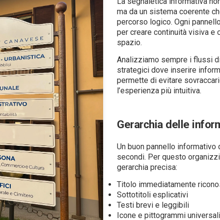
La segnaletica informativa no
ma da un sistema coerente che 
percorso logico. Ogni pannello
per creare continuità visiva 
spazio.
Analizziamo sempre i flussi d
strategici dove inserire infor
permette di evitare sovraccari
l’esperienza più intuitiva.
Gerarchia delle infor
Un buon pannello informativo 
secondi. Per questo organizz
gerarchia precisa:
Titolo immediatamente ricono
Sottotitoli esplicativi
Testi brevi e leggibili
Icone e pittogrammi universal