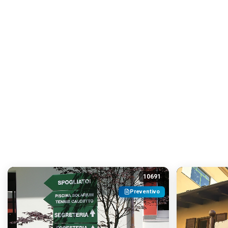
10691
Preventivo