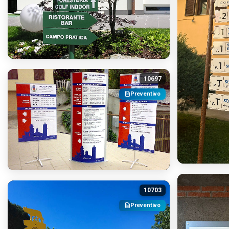
10697
Preventivo
10703
Preventivo