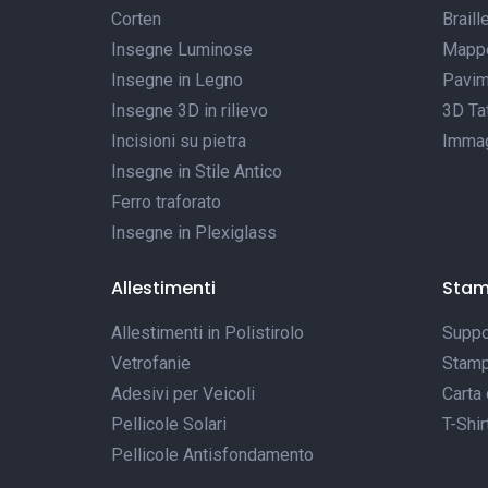
Corten
Braill
Insegne Luminose
Mappe 
Insegne in Legno
Pavim
Insegne 3D in rilievo
3D Tat
Incisioni su pietra
Immagi
Insegne in Stile Antico
Ferro traforato
Insegne in Plexiglass
Allestimenti
Sta
Allestimenti in Polistirolo
Suppor
Vetrofanie
Stamp
Adesivi per Veicoli
Carta 
Pellicole Solari
T-Shir
Pellicole Antisfondamento