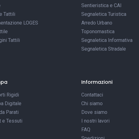
e
Sentieristica e CAI
Tattili
Segnaletica Turistica
entazione LOGES
Arredo Urbano
tile
Toponomastica
ni Tattili
Segnaletica Informativa
Segnaletica Stradale
mpa
Informazioni
ti Rigidi
Contattaci
a Digitale
Chi siamo
da Parati
Dove siamo
t e Tessuti
I nostri lavori
FAQ
Spedizioni