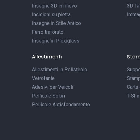
Insegne 3D in rilievo
3D Tat
Incisioni su pietra
Immagi
Insegne in Stile Antico
Ferro traforato
Insegne in Plexiglass
Allestimenti
Sta
Allestimenti in Polistirolo
Suppor
Vetrofanie
Stamp
Adesivi per Veicoli
Carta 
Pellicole Solari
T-Shir
Pellicole Antisfondamento