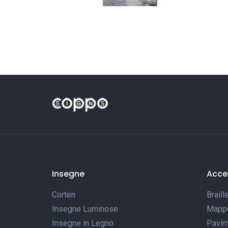
Insegne
Acces
Corten
Braill
Insegne Luminose
Mappe 
Insegne in Legno
Pavim