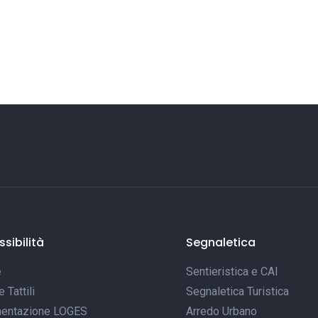
sibilità
Segnaletica
e
Sentieristica e CAI
Tattili
Segnaletica Turistica
entazione LOGES
Arredo Urbano