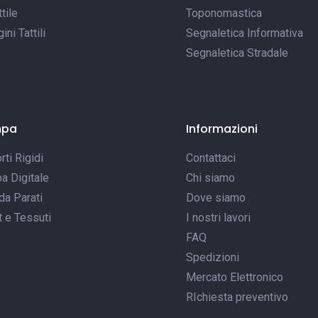
tile
Toponomastica
ni Tattili
Segnaletica Informativa
Segnaletica Stradale
mpa
Informazioni
ti Rigidi
Contattaci
a Digitale
Chi siamo
da Parati
Dove siamo
t e Tessuti
I nostri lavori
FAQ
Spedizioni
Mercato Elettronico
RIchiesta preventivo