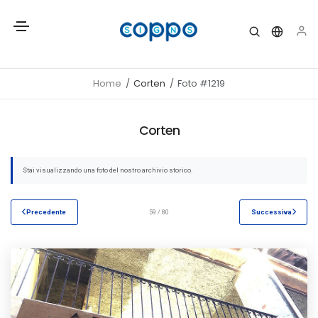
Home
Corten
Foto #1219
Corten
Stai visualizzando una foto del nostro archivio storico.
Precedente
59 / 80
Successiva