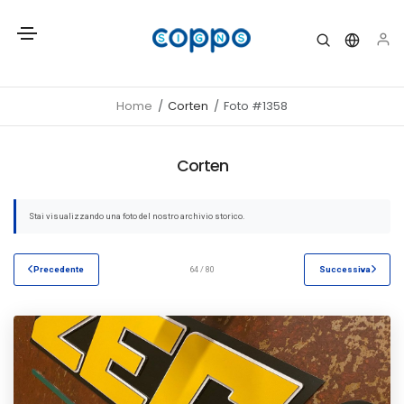
Home
Corten
Foto #1358
Corten
Stai visualizzando una foto del nostro archivio storico.
Precedente
64 / 80
Successiva