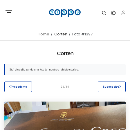
Home
Corten
Foto #1397
Corten
Stai visualizzando una foto del nostro archivio storico.
Precedente
26 / 80
Successiva