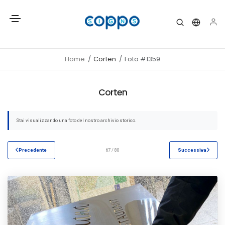
Home
Corten
Foto #1359
Corten
Stai visualizzando una foto del nostro archivio storico.
Precedente
67 / 80
Successiva