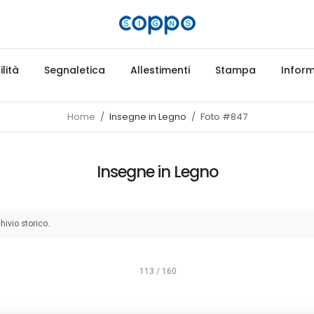
lità
Segnaletica
Allestimenti
Stampa
Inform
Home
Insegne in Legno
Foto #847
Insegne in Legno
hivio storico.
113 / 160